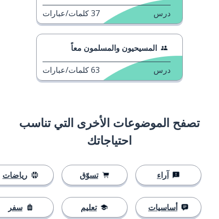
درس
37
كلمات/عبارات
المسيحيون والمسلمون معاً
درس
63
كلمات/عبارات
تصفح الموضوعات الأخرى التي تناسب
احتياجاتك
آراء
تسوّق
رياضات
أساسيات
تعليم
سفر