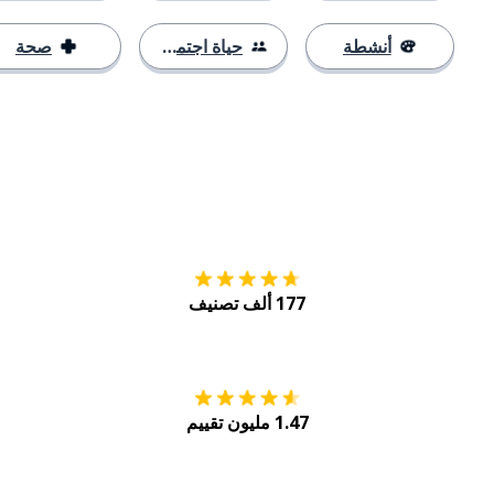
أنشطة
حياة اجتماعية
صحة
التنزيل على
متجر
177 ألف تصنيف
احصل عليه من
Play
1.47 مليون تقييم