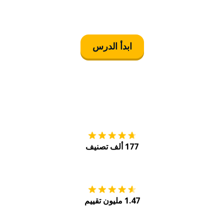
ابدأ الدرس
التنزيل على
متجر
177 ألف تصنيف
احصل عليه من
Play
1.47 مليون تقييم