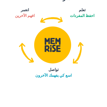
تعلم
انغمر
احفظ المفردات
افهم الآخرين
تواصل
اسع كي يفهمك الآخرون