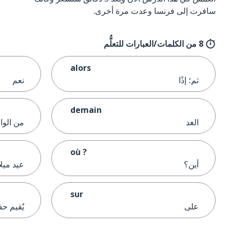
سافرت إلى فرنسا وعدت مرة أخرى.
8 من الكلمات/العبارات للتعلُّم
alors
ثم؛ إذًا
نعم
demain
الغد
من الوا
où ?
أين؟
عيد ميلا
sur
على
يُقيم حف