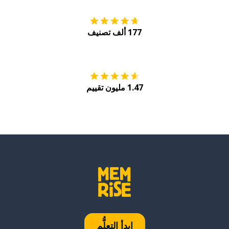
177 ألف تصنيف
احصل عليه من
Play
1.47 مليون تقييم
ابدأ التعلُّم