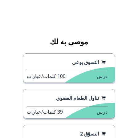
موصى به لك
التسوق بوعي
درس
100
كلمات/عبارات
تناول الطعام العضوي
درس
39
كلمات/عبارات
التسوّّق 2