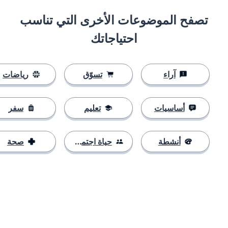
تصفح الموضوعات الأخرى التي تناسب
احتياجاتك
آراء
تسوّق
رياضات
أساسيات
تعليم
سفر
أنشطة
حياة اجتماعية
صحة
التنزيل على
متجر