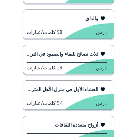
والداي
درس
98
كلمات/عبارات
ثلاث نصائح للبقاء والصمود في التربية كوالد وحيد
درس
29
كلمات/عبارات
العشاء الأول في منزل الأهل المتزوجين
درس
54
كلمات/عبارات
أزواج متعددة الثقافات