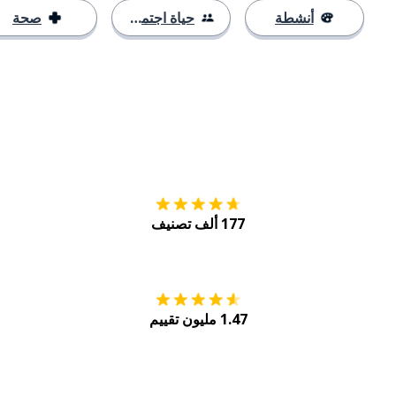
أنشطة
حياة اجتماعية
صحة
التنزيل على
متجر
177 ألف تصنيف
احصل عليه من
Play
1.47 مليون تقييم