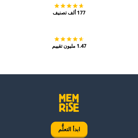
177 ألف تصنيف
احصل عليه من
Play
1.47 مليون تقييم
ابدأ التعلُّم