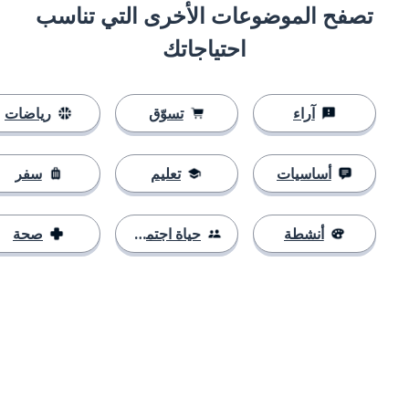
تصفح الموضوعات الأخرى التي تناسب
احتياجاتك
آراء
تسوّق
رياضات
أساسيات
تعليم
سفر
أنشطة
حياة اجتماعية
صحة
التنزيل على
متجر