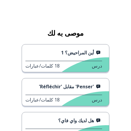
موصى به لك
أين المراحيض؟ 1
درس
18
كلمات/عبارات
'Penser' مقابل 'Réfléchir'
درس
18
كلمات/عبارات
هل لديك واي فاي؟