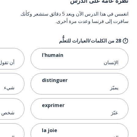
نظرة عامة على الدرس
انغمس في هذا الدرس الآن وبعد 5 دقائق ستشعر وكأنك
سافرت إلى فرنسا وعدت مرة أخرى.
28 من الكلمات/العبارات للتعلُّم
l'humain
الإنسان
أن تقول
distinguer
يميّز
شيء
exprimer
عبّرَ
شخص م
la joie