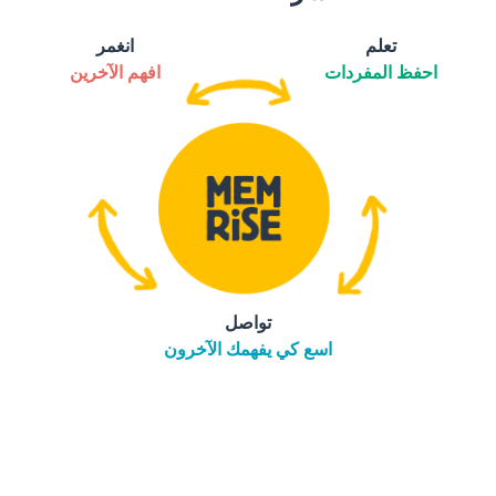
تعلم
انغمر
احفظ المفردات
افهم الآخرين
تواصل
اسع كي يفهمك الآخرون