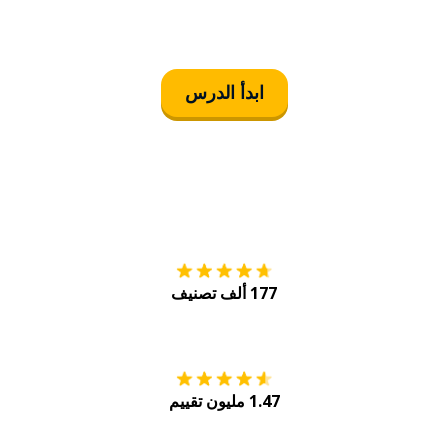
ابدأ الدرس
التنزيل على
متجر
177 ألف تصنيف
احصل عليه من
Play
1.47 مليون تقييم