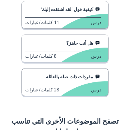
كيفية قول 'لقد اشتقت إليك'
درس
11
كلمات/عبارات
هل أنت جاهز؟
درس
8
كلمات/عبارات
مفردات ذات صلة بالعائلة
درس
28
كلمات/عبارات
تصفح الموضوعات الأخرى التي تناسب