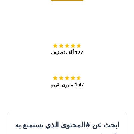
التنزيل على
متجر
177 ألف تصنيف
احصل عليه من
Play
1.47 مليون تقييم
ابحث عن #المحتوى الذي تستمتع به