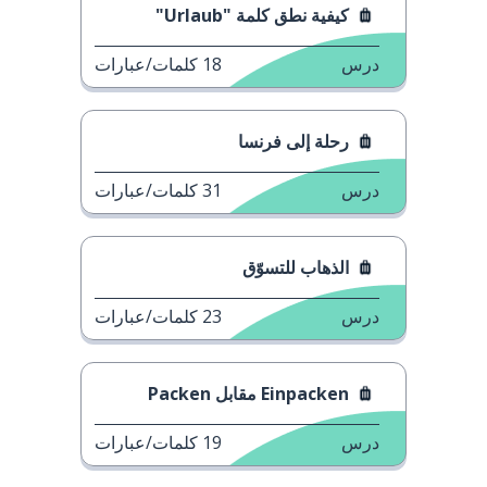
كيفية نطق كلمة "Urlaub"
درس
18
كلمات/عبارات
رحلة إلى فرنسا
درس
31
كلمات/عبارات
الذهاب للتسوّق
درس
23
كلمات/عبارات
Einpacken مقابل Packen
درس
19
كلمات/عبارات