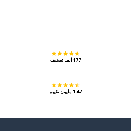
التنزيل على
متجر
177 ألف تصنيف
احصل عليه من
Play
1.47 مليون تقييم