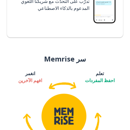
تدرَّب على التحدُّث مع شريكنا اللغوي
المدعوم بالذكاء الاصطناعي
سر Memrise
تعلم
انغمر
احفظ المفردات
افهم الآخرين