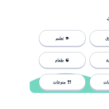
ق
تعليم
ة
طعام
ات
منوعات