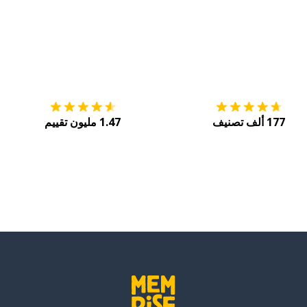
التنزيل على
متجر التطبيقات App Store
احصل
177 ألف تصنيف
1.47 مليون تقييم