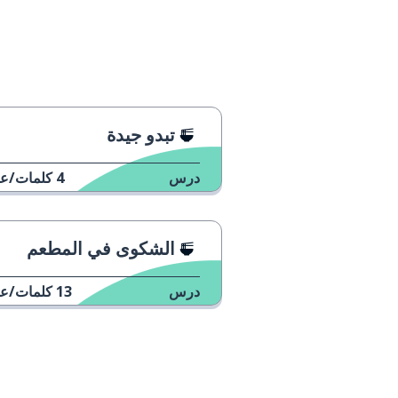
تبدو جيدة
درس
4
كلمات/عب
الشكوى في المطعم
درس
13
كلمات/عب