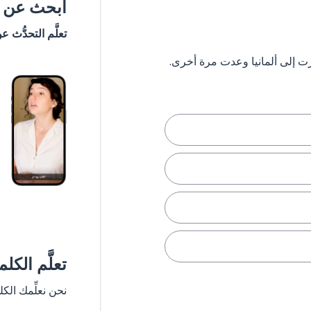
ابحث عن #
تعلَّم التحدُّث ع
تعلَّم الكل
نحن نعلِّمك الك