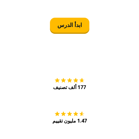
ابدأ الدرس
التنزيل على
متجر
177 ألف تصنيف
احصل عليه من
Play
1.47 مليون تقييم