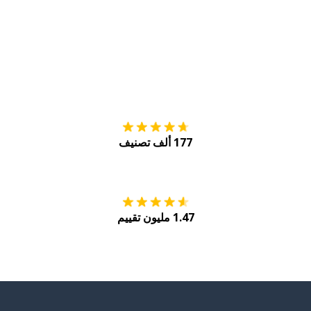
التنزيل على
متجر
177 ألف تصنيف
احصل عليه من
Play
1.47 مليون تقييم