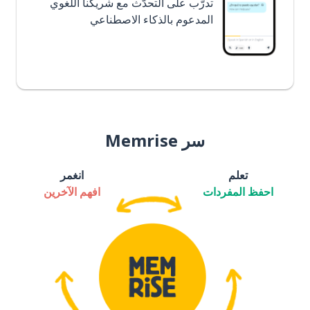
تدرَّب على التحدُّث مع شريكنا اللغوي
المدعوم بالذكاء الاصطناعي
سر Memrise
تعلم
انغمر
احفظ المفردات
افهم الآخرين