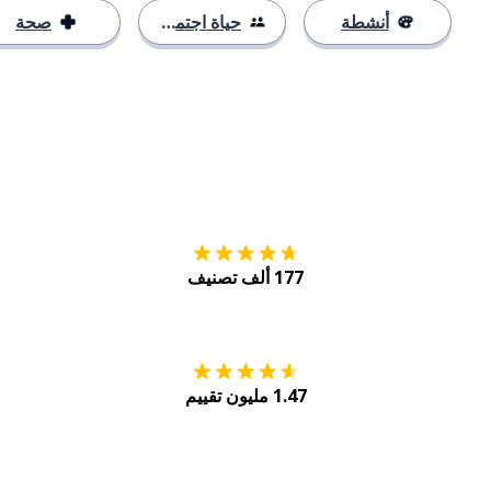
أنشطة
حياة اجتماعية
صحة
التنزيل على
متجر
177 ألف تصنيف
احصل عليه من
Play
1.47 مليون تقييم