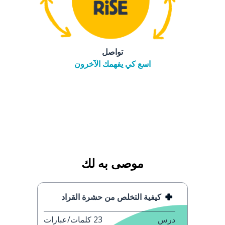
تواصل
اسع كي يفهمك الآخرون
موصى به لك
كيفية التخلص من حشرة القراد
درس
23
كلمات/عبارات