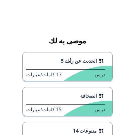
موصى به لك
الحديث عن رأيك 5
درس
17
كلمات/عبارات
الصحافة
درس
15
كلمات/عبارات
متنوعات 14