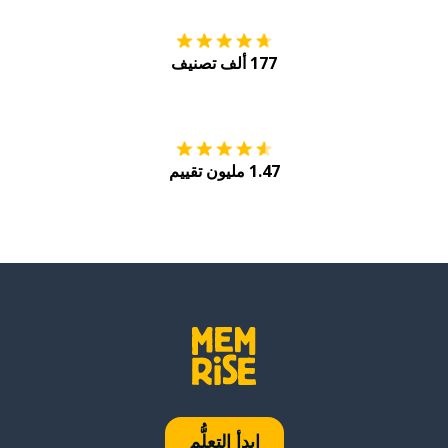
177 ألف تصنيف
احصل عليه من
Play
1.47 مليون تقييم
ابدأ التعلُّم