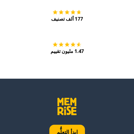
177 ألف تصنيف
احصل عليه من
Play
1.47 مليون تقييم
ابدأ التعلُّم