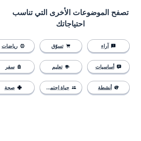
تصفح الموضوعات الأخرى التي تناسب
احتياجاتك
آراء
تسوّق
رياضات
أساسيات
تعليم
سفر
أنشطة
حياة اجتماعية
صحة
التنزيل على
متجر