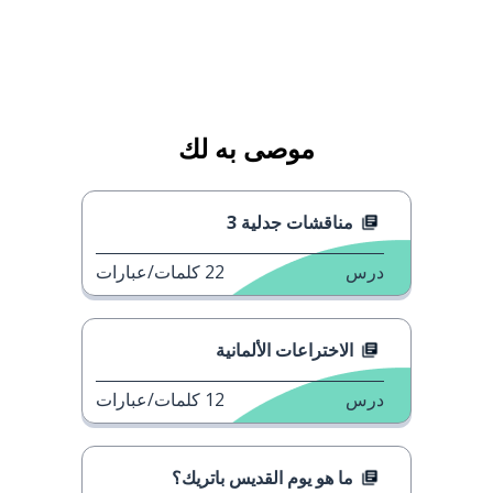
موصى به لك
مناقشات جدلية 3
درس
22
كلمات/عبارات
الاختراعات الألمانية
درس
12
كلمات/عبارات
ما هو يوم القديس باتريك؟