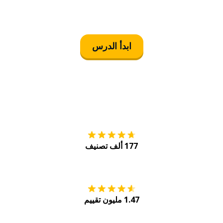
ابدأ الدرس
التنزيل على
متجر
177 ألف تصنيف
احصل عليه من
Play
1.47 مليون تقييم