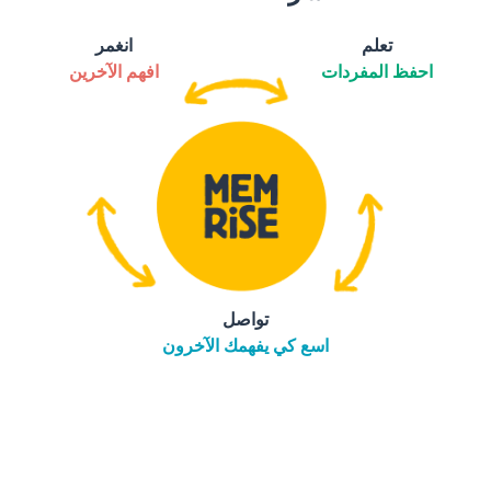
تعلم
انغمر
احفظ المفردات
افهم الآخرين
تواصل
اسع كي يفهمك الآخرون