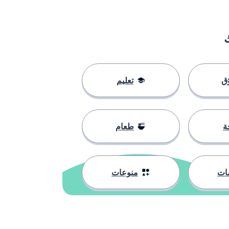
ق
تعليم
ة
طعام
ات
منوعات