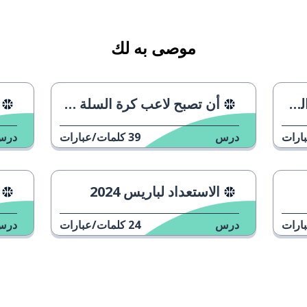
موصى به لك
س
أن تصبح لاعب كرة السلة في الدوري الأمريكي
ارات
درس
39
كلمات/عبارات
درس
الاستعداد لباريس 2024
ارات
درس
24
كلمات/عبارات
درس