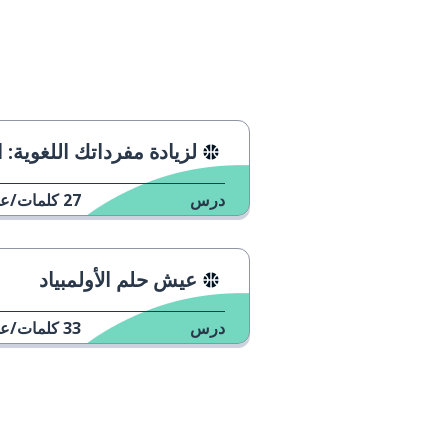
لزيادة مفرداتك اللغوية: الطق
درس
27
كلمات/عب
عيش حلم الأولمبياد
درس
33
كلمات/عب