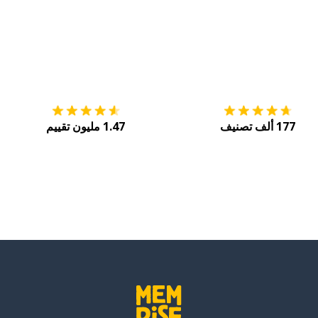
التنزيل على
متجر التطبيقات App Store
احصل
177 ألف تصنيف
1.47 مليون تقييم