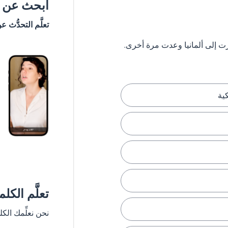
ابحث عن #
تعلَّم التحدُّث ع
ية
تعلَّم الكل
نحن نعلِّمك الك