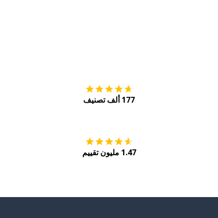
التنزيل على
متجر
177 ألف تصنيف
احصل عليه من
Play
1.47 مليون تقييم