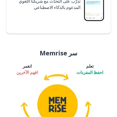
تدرَّب على التحدُّث مع شريكنا اللغوي
المدعوم بالذكاء الاصطناعي
سر Memrise
تعلم
انغمر
احفظ المفردات
افهم الآخرين