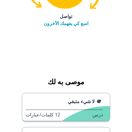
تواصل
اسع كي يفهمك الآخرون
موصى به لك
لا شيء متبقي
درس
12
كلمات/عبارات