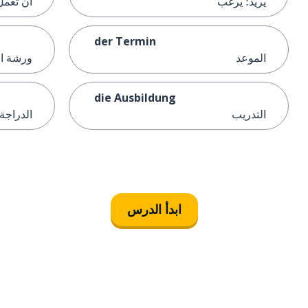
يريد؛ يرغب
أن تعمل
der Termin
الموعد
ورشة ا
die Ausbildung
التدريب
الدراجة
ابدأ الدرس
التنزيل على
متجر