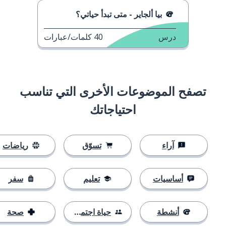
بيا ألجاير - متى تبدأ حياتي؟
درس
40
كلمات/عبارات
تصفح الموضوعات الأخرى التي تناسب
احتياجاتك
آراء
تسوّق
رياضات
أساسيات
تعليم
سفر
أنشطة
حياة اجتماعية
صحة