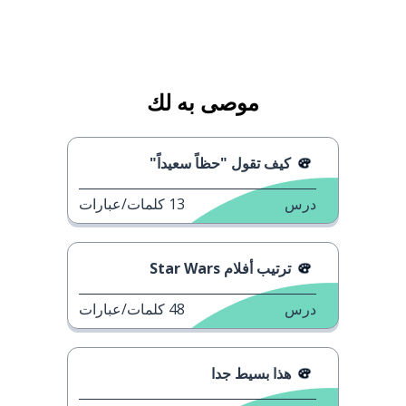
موصى به لك
كيف تقول "حظاً سعيداً"
درس
13
كلمات/عبارات
ترتيب أفلام Star Wars
درس
48
كلمات/عبارات
هذا بسيط جدا