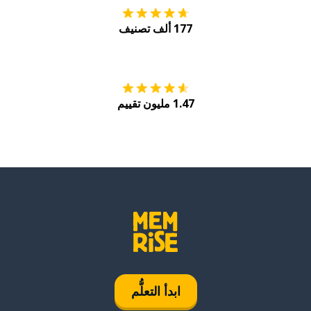
177 ألف تصنيف
احصل عليه من
Play
1.47 مليون تقييم
ابدأ التعلُّم