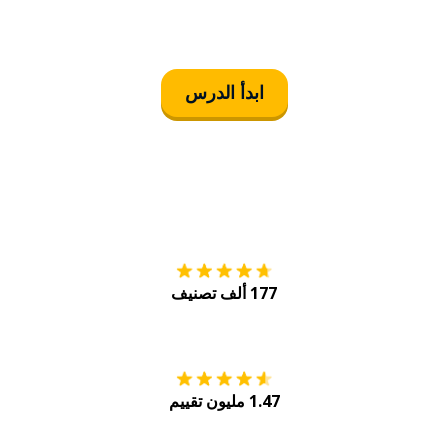
ابدأ الدرس
التنزيل على
متجر
177 ألف تصنيف
احصل عليه من
Play
1.47 مليون تقييم