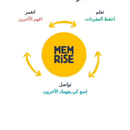
تعلم
انغمر
احفظ المفردات
افهم الآخرين
تواصل
اسع كي يفهمك الآخرون