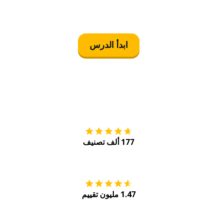
ابدأ الدرس
التنزيل على
متجر
177 ألف تصنيف
احصل عليه من
Play
1.47 مليون تقييم