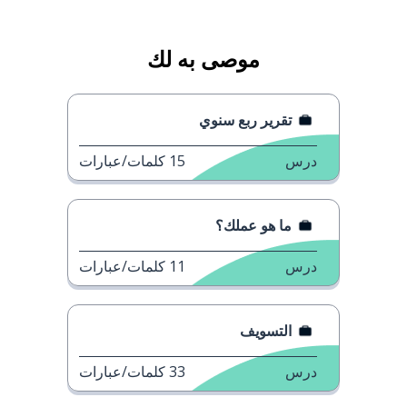
موصى به لك
تقرير ربع سنوي
درس
15
كلمات/عبارات
ما هو عملك؟
درس
11
كلمات/عبارات
التسويف
درس
33
كلمات/عبارات