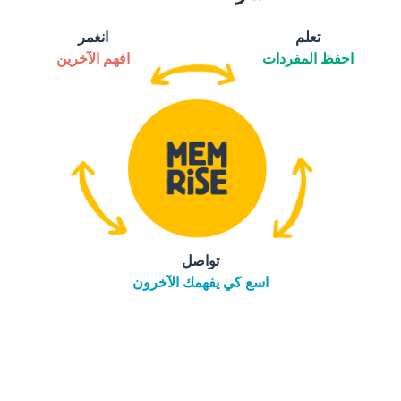
تعلم
انغمر
احفظ المفردات
افهم الآخرين
تواصل
اسع كي يفهمك الآخرون