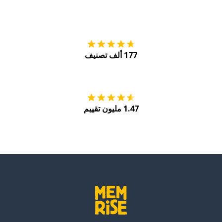
التنزيل على
متجر
177 ألف تصنيف
احصل عليه من
Play
1.47 مليون تقييم