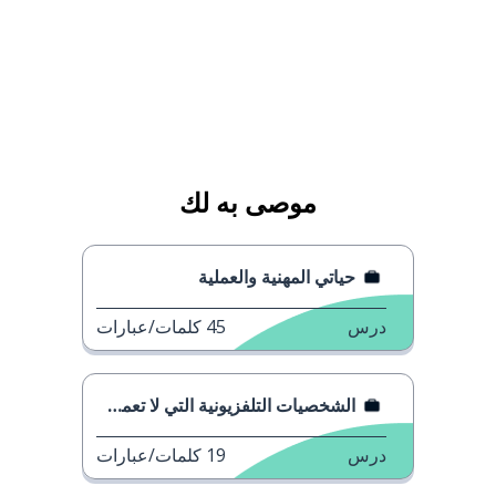
موصى به لك
حياتي المهنية والعملية
درس
45
كلمات/عبارات
الشخصيات التلفزيونية التي لا تعمل أبدا
درس
19
كلمات/عبارات