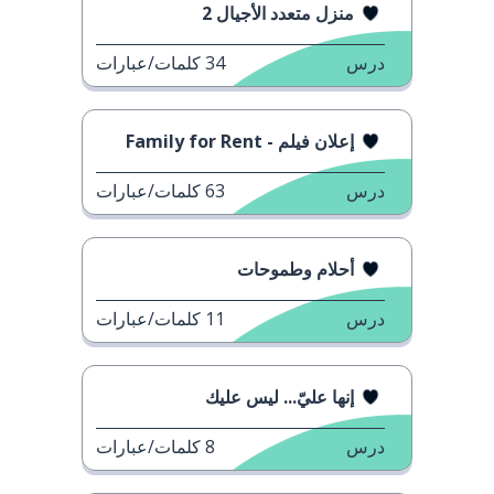
منزل متعدد الأجيال 2
درس
34
كلمات/عبارات
إعلان فيلم - Family for Rent
درس
63
كلمات/عبارات
أحلام وطموحات
درس
11
كلمات/عبارات
إنها عليّ... ليس عليك
درس
8
كلمات/عبارات