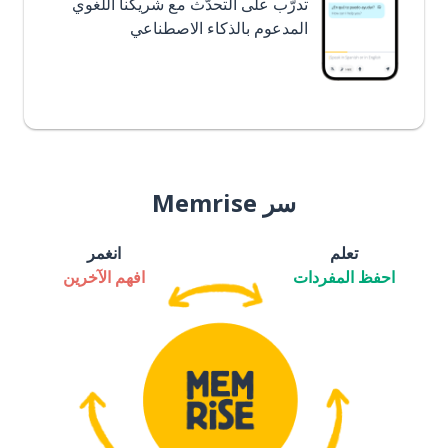
تدرَّب على التحدُّث مع شريكنا اللغوي
المدعوم بالذكاء الاصطناعي
سر Memrise
تعلم
انغمر
احفظ المفردات
افهم الآخرين