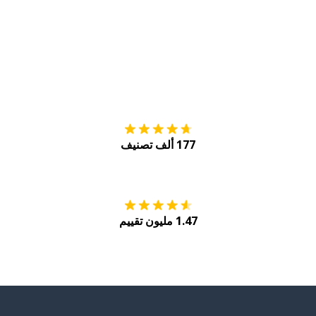
التنزيل على
متجر
177 ألف تصنيف
احصل عليه من
Play
1.47 مليون تقييم