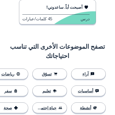
أصبحت أباً. ساعدوني!
درس
45
كلمات/عبارات
تصفح الموضوعات الأخرى التي تناسب
احتياجاتك
آراء
تسوّق
رياضات
أساسيات
تعليم
سفر
أنشطة
حياة اجتماعية
صحة