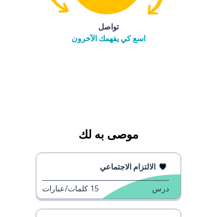
تواصل
اسع كي يفهمك الآخرون
موصى به لك
الالتزام الاجتماعي
درس
15
كلمات/عبارات