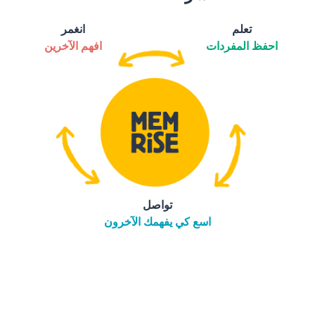
تعلم
انغمر
احفظ المفردات
افهم الآخرين
تواصل
اسع كي يفهمك الآخرون