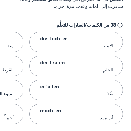
سافرت إلى ألمانيا وعدت مرة أخرى.
38 من الكلمات/العبارات للتعلُّم
die Tochter
الابنة
منذ
der Traum
الحلم
القرط
erfüllen
نفّذَ
لسوء ال
möchten
أن تريد
أخيراً