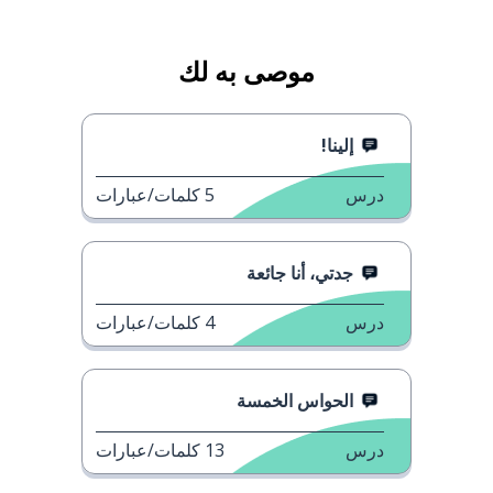
موصى به لك
إلينا!
درس
5
كلمات/عبارات
جدتي، أنا جائعة
درس
4
كلمات/عبارات
الحواس الخمسة
درس
13
كلمات/عبارات