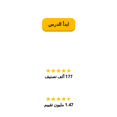
ابدأ الدرس
التنزيل على
متجر
177 ألف تصنيف
احصل عليه من
Play
1.47 مليون تقييم