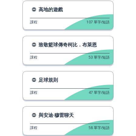
高地的遊戲
課程
107
單字/短語
致敬籃球傳奇柯比．布萊恩
課程
53
單字/短語
足球規則
課程
47
單字/短語
與安迪·穆雷聊天
課程
58
單字/短語