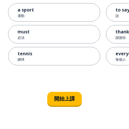
a sport
to sa
運動
說
must
thank
必須
謝謝你
tennis
every
網球
每個人
開始上課