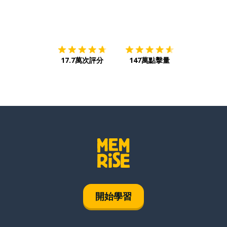
下載App
App Store
下載
Google
17.7萬次評分
147萬點擊量
開始學習