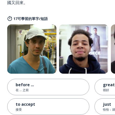
國又回來。
17可學習的單字/短語
before ...
great
在 ... 之前
很好
to accept
just
接受
恰恰﹔