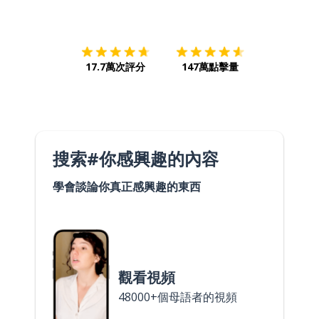
下載App
App Store
下載
Google
17.7萬次評分
147萬點擊量
搜索#你感興趣的內容
學會談論你真正感興趣的東西
觀看視頻
48000+個母語者的視頻