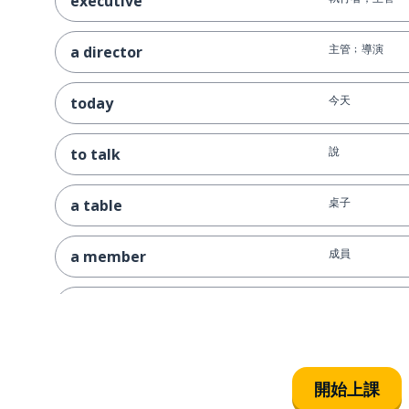
executive
主管﹔導演
a director
今天
today
說
to talk
桌子
a table
成員
a member
建議﹔忠告
advice
簡單的
simple
開始上課
廚房