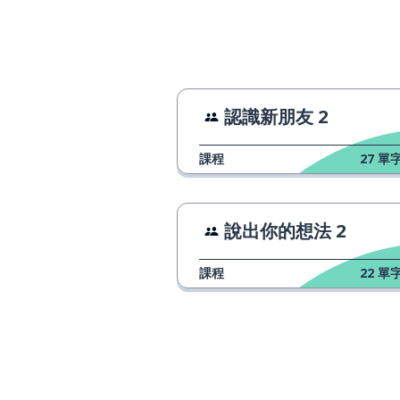
time
開始
to begin
很多
many
認識新朋友 2
好的﹔優秀的
good
課程
27
單字
自私的
selfish
說出你的想法 2
意味著；意思是
to mean
課程
22
單字
其他的
other
人們
people
等待