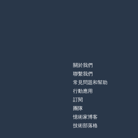
empty
正要去 ...
to be going ...
我自己
myself
記住；記得
to remember
關於我們
男人
a man
聯繫我們
常見問題和幫助
設定
a setting
行動應用
訂閱
想像
to imagine
團隊
憶術家博客
可愛的；美好的
lovely
技術部落格
黏土；陶土