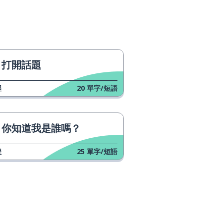
打開話題
程
20
單字/短語
你知道我是誰嗎？
程
25
單字/短語