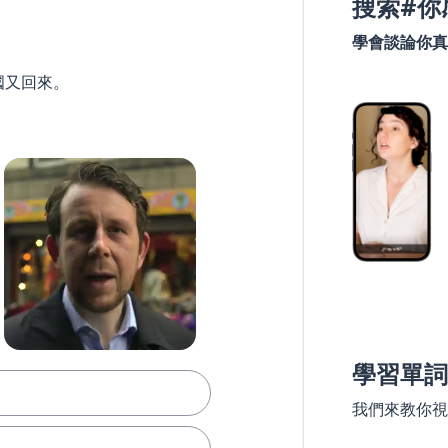
搜索#你
學會談論你真
國又回來。
學習單詞
我們來教你視