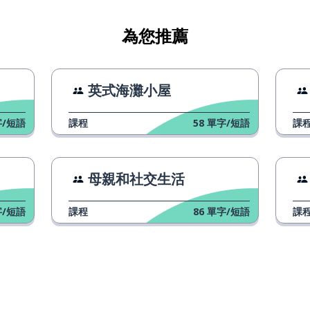
為您推薦
英式海灘小屋
/短語
課程
58
單字/短語
課
母親和社交生活
/短語
課程
86
單字/短語
課