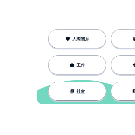
to wait
每個人
everyone
食物
food
人際關系
在 ... 前面
in front of ...
工作
開始
to start
吃
to eat
社會
想要﹔想﹔要
to want
幫助
to help
你自己