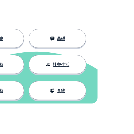
他
基礎
動
社交生活
動
食物