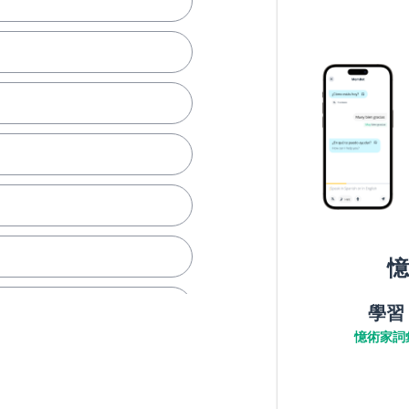
憶
學習
憶術家詞