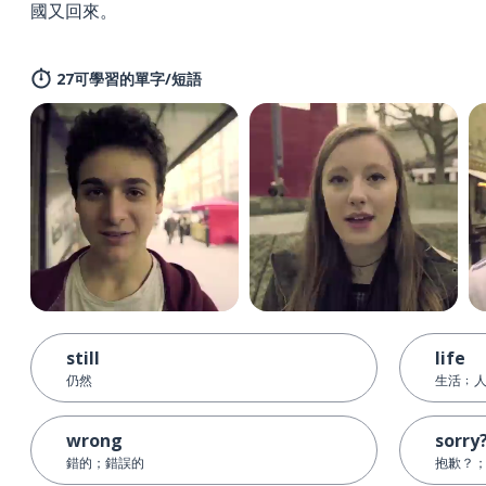
國又回來。
27可學習的單字/短語
still
life
仍然
生活﹔
wrong
sorry
錯的；錯誤的
抱歉？