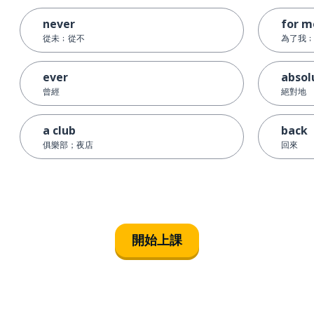
never
for m
從未﹔從不
為了我
ever
absol
曾經
絕對地
a club
back
俱樂部；夜店
回來
開始上課