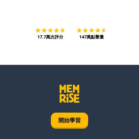
下載App
App Store
下載
Google
17.7萬次評分
147萬點擊量
開始學習