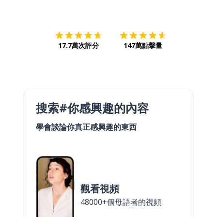
下載App
App Store
下載
Google
17.7萬次評分
147萬點擊量
搜索#你感興趣的內容
學會談論你真正感興趣的東西
觀看視頻
48000+個母語者的視頻