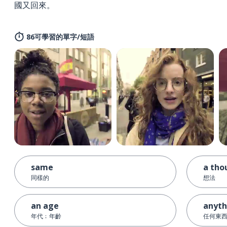
國又回來。
86可學習的單字/短語
same
a tho
同樣的
想法
an age
anyth
年代﹔年齡
任何東