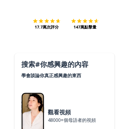
下載App
App Store
下載
Google
17.7萬次評分
147萬點擊量
搜索#你感興趣的內容
學會談論你真正感興趣的東西
觀看視頻
48000+個母語者的視頻