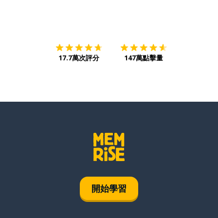
下載App
App Store
下載
Google
17.7萬次評分
147萬點擊量
開始學習