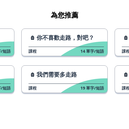
為您推薦
你不喜歡走路，對吧？
/短語
課程
14
單字/短語
課
我們需要多走路
/短語
課程
19
單字/短語
課