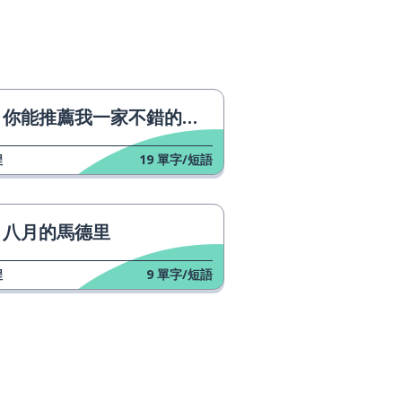
你能推薦我一家不錯的酒吧嗎？
程
19
單字/短語
八月的馬德里
程
9
單字/短語