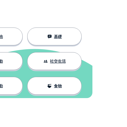
他
基礎
動
社交生活
動
食物