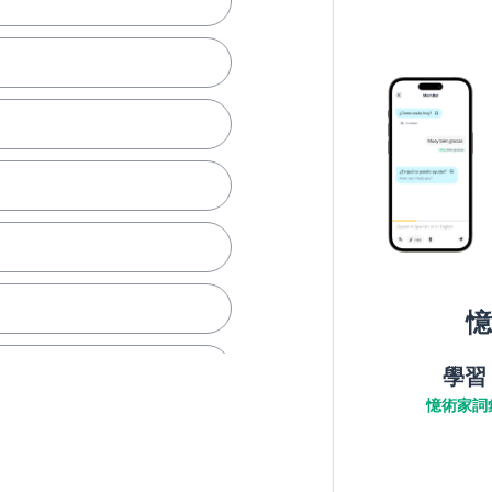
憶
學習
憶術家詞