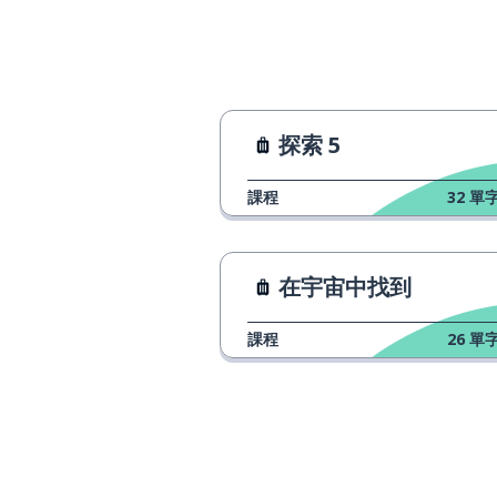
Taiwán
新加坡
Singapur
越南
Vietnam
探索 5
印度
India
課程
32
單字
澳洲
Australia
在宇宙中找到
新西蘭
Nueva Zelanda
課程
26
單字
土耳其
Turquía
埃及
Egipto
加拿大