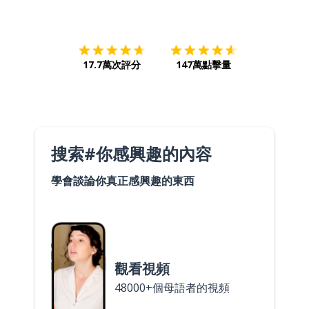
下載App
App Store
下載
Google
17.7萬次評分
147萬點擊量
搜索#你感興趣的內容
學會談論你真正感興趣的東西
觀看視頻
48000+個母語者的視頻