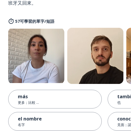
班牙又回來。
57可學習的單字/短語
más
tamb
更多；比較 ...
也
el nombre
conoc
名字
見面；