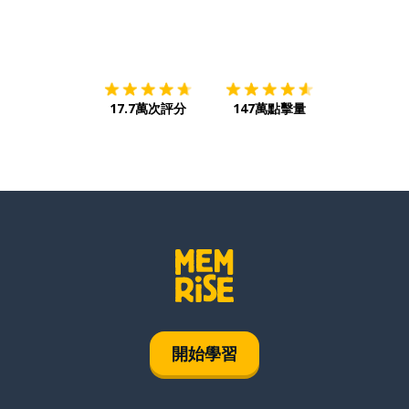
下載App
App Store
下載
Google
17.7萬次評分
147萬點擊量
開始學習