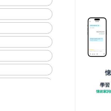
憶
學習
憶術家詞