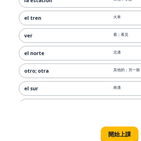
la estación
火車
el tren
看；看見
ver
北邊
el norte
其他的；另一個
otro; otra
南邊
el sur
去；走
ir
我想要
quiero
開始上課
那麼；然後