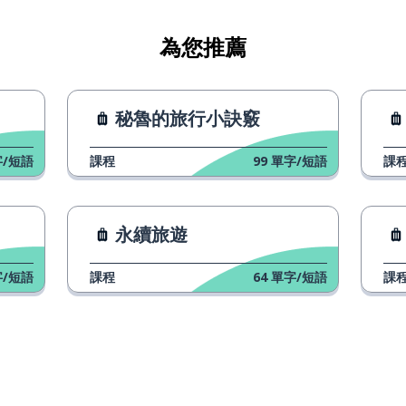
為您推薦
秘魯的旅行小訣竅
/短語
課程
99
單字/短語
課
永續旅遊
/短語
課程
64
單字/短語
課