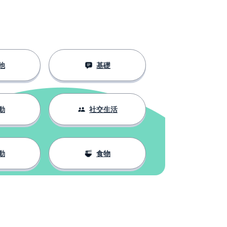
他
基礎
動
社交生活
動
食物