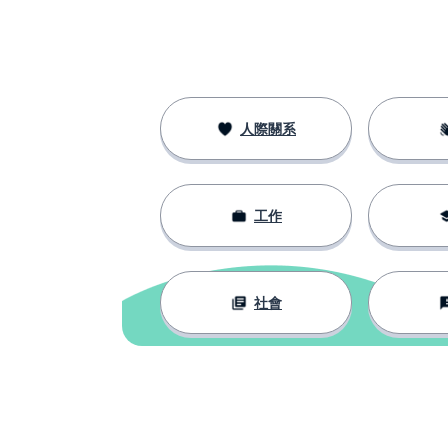
abrir
早上
la mañana
下午；傍晚
la tarde
人際關系
案件；具體情況
el caso
工作
需要
necesitar
我們可以
podemos
社會
叫（自己）
llamarse
辦公室
la oficina
非常感謝