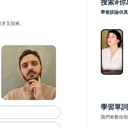
搜索#你
學會談論你真
班牙又回來。
學習單詞
我們來教你視