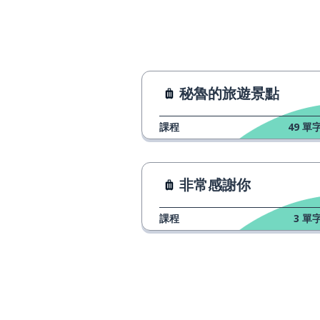
la iglesia
例如
por ejemplo
例子
el ejemplo
秘魯的旅遊景點
更好的
mejor
課程
49
單字
參觀；拜訪
visitar
非常感謝你
支付
pagar
課程
3
單字
看起來
parecer
知道
saber
打開