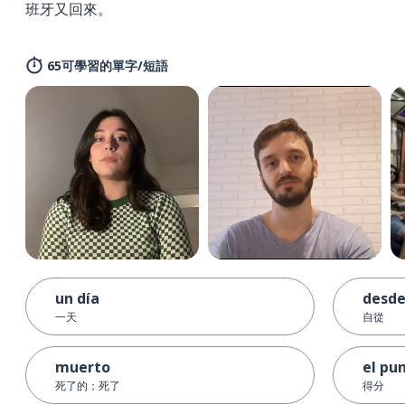
班牙又回來。
65可學習的單字/短語
un día
desd
一天
自從
muerto
el pu
死了的；死了
得分