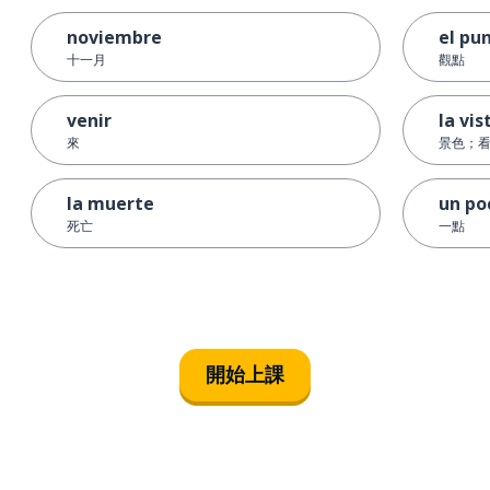
noviembre
el pu
十一月
觀點
venir
la vis
來
景色；
la muerte
un po
死亡
一點
開始上課