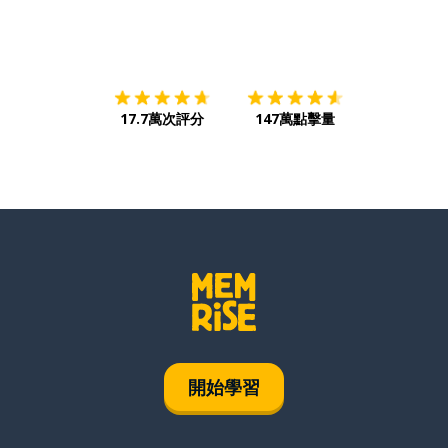
下載App
App Store
下載
Google
17.7萬次評分
147萬點擊量
開始學習