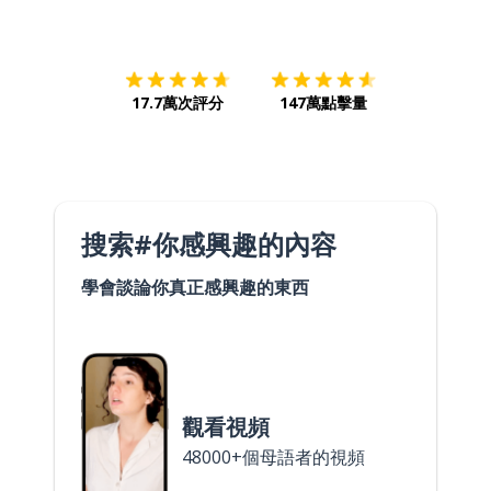
下載App
App Store
下載
Google
17.7萬次評分
147萬點擊量
搜索#你感興趣的內容
學會談論你真正感興趣的東西
觀看視頻
48000+個母語者的視頻