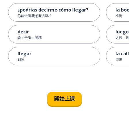
¿podrías decirme cómo llegar?
la bo
你能告訴我怎麼去嗎？
小街
decir
luego
說；告訴；聲稱
之後；
llegar
la cal
到達
街道
開始上課