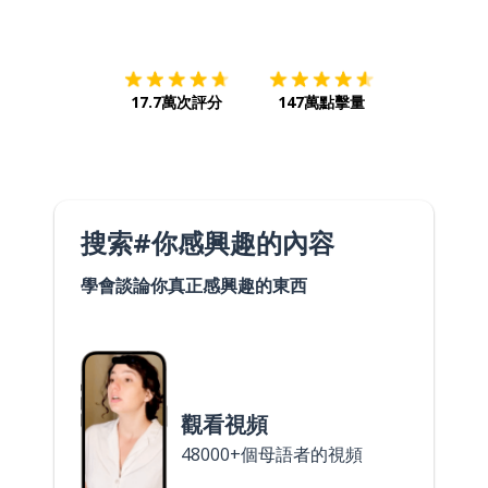
下載App
App Store
下載
Google
17.7萬次評分
147萬點擊量
搜索#你感興趣的內容
學會談論你真正感興趣的東西
觀看視頻
48000+個母語者的視頻