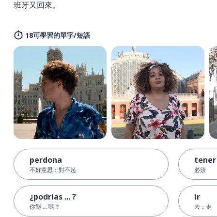
班牙又回來。
18可學習的單字/短語
perdona
tener
不好意思；對不起
必須
¿podrías ... ?
ir
你能 ... 嗎？
去；走