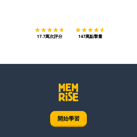
下載App
App Store
下載
Google
17.7萬次評分
147萬點擊量
開始學習