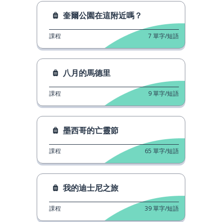
奎爾公園在這附近嗎？
課程
7
單字/短語
八月的馬德里
課程
9
單字/短語
墨西哥的亡靈節
課程
65
單字/短語
我的迪士尼之旅
課程
39
單字/短語