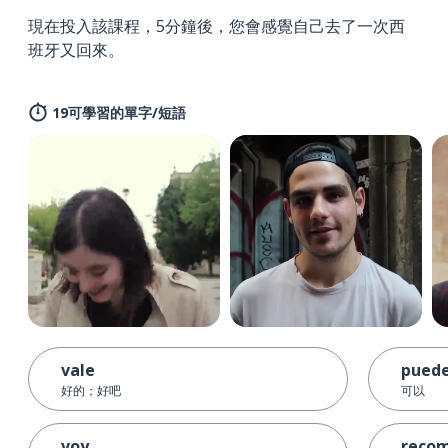
現在投入該課程，5分鐘後，您會感覺自己去了一次西
班牙又回來。
19可學習的單字/短語
vale
pued
好的；好吧
可以
voy
reco