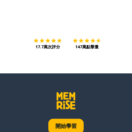
下載App
App Store
下載
Google
17.7萬次評分
147萬點擊量
開始學習