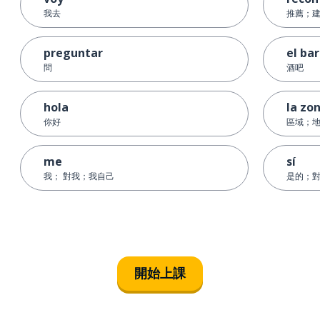
我去
推薦；
preguntar
el bar
問
酒吧
hola
la zo
你好
區域；
me
sí
我； 對我；我自己
是的；
開始上課