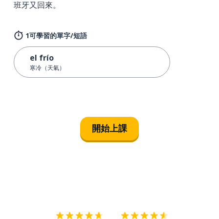
班牙又回來。
1可學習的單字/短語
el frío
寒冷（天氣）
開始上課
下載App
App Store
下載
Google