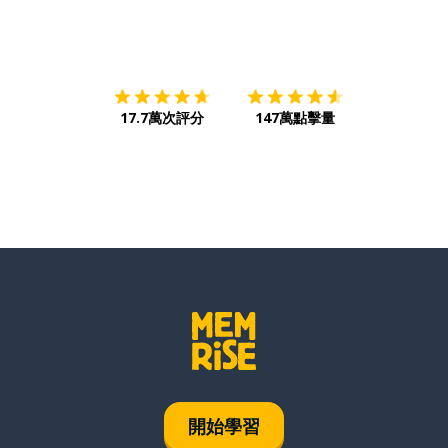
下載App
App Store
下載
Google
17.7萬次評分
147萬點擊量
開始學習