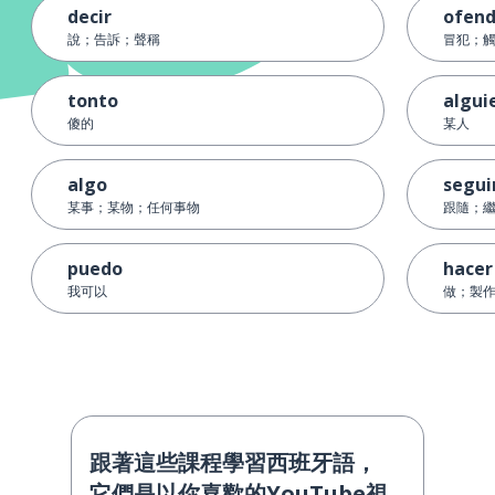
decir
ofend
說；告訴；聲稱
冒犯；
tonto
algui
傻的
某人
algo
segui
某事；某物；任何事物
跟隨；
puedo
hacer
我可以
做；製
跟著這些課程學習西班牙語，
它們是以你喜歡的YouTube視