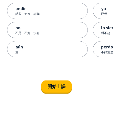
pedir
ya
點餐；命令；訂購
已經
no
lo sie
不是；不好；沒有
對不起
aún
perd
還
不好意
開始上課