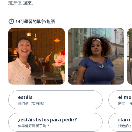
班牙又回來。
14可學習的單字/短語
estáis
el m
你們是（暫時地）
瞬間；
¿estáis listos para pedir?
claro
你準備好點餐了嗎？
淺色的