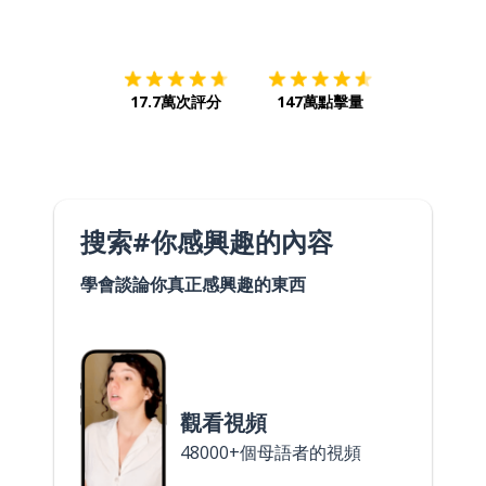
下載App
App Store
下載
Google
17.7萬次評分
147萬點擊量
搜索#你感興趣的內容
學會談論你真正感興趣的東西
觀看視頻
48000+個母語者的視頻