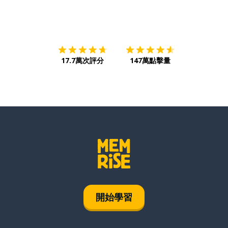
下載App
App Store
下載
Google
17.7萬次評分
147萬點擊量
開始學習