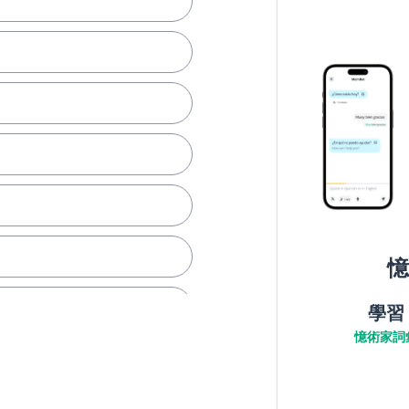
憶
學習
憶術家詞