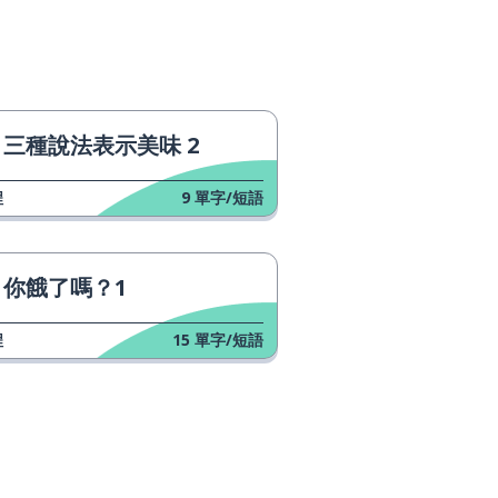
三種說法表示美味 2
程
9
單字/短語
你餓了嗎？1
程
15
單字/短語