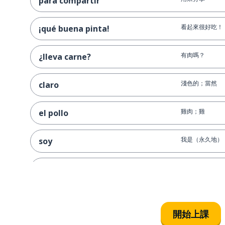
para compartir
看起來很好吃！
¡qué buena pinta!
有肉嗎？
¿lleva carne?
淺色的；當然
claro
雞肉；雞
el pollo
我是（永久地）
soy
我吃素
soy vegetariano
哎呀！
¡vaya!
開始上課
在 ... 前；之前