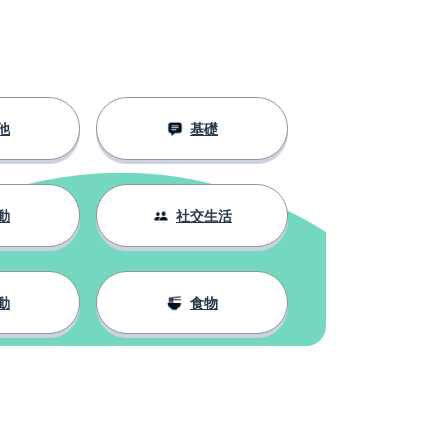
他
基礎
動
社交生活
動
食物