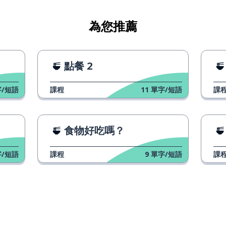
為您推薦
點餐 2
/短語
課程
11
單字/短語
課
食物好吃嗎？
/短語
課程
9
單字/短語
課