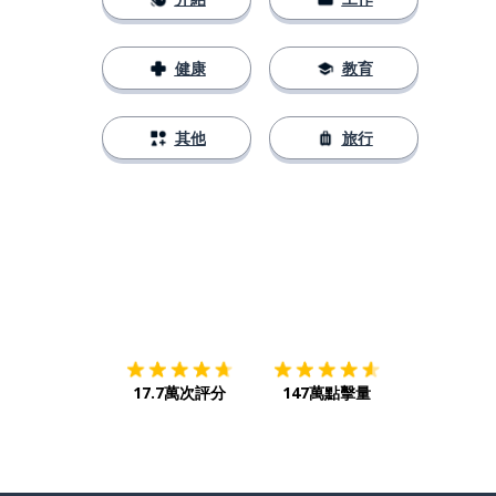
健康
教育
其他
旅行
下載App
App Store
下載
Google
17.7萬次評分
147萬點擊量