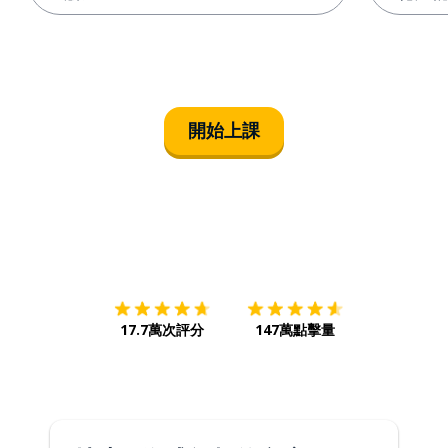
開始上課
下載App
App Store
下載
Google
17.7萬次評分
147萬點擊量