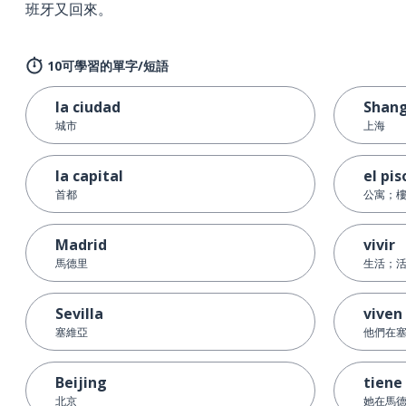
班牙又回來。
10可學習的單字/短語
la ciudad
Shang
城市
上海
la capital
el pis
首都
公寓；
Madrid
vivir
馬德里
生活；
Sevilla
viven 
塞維亞
他們在
Beijing
tiene
北京
她在馬