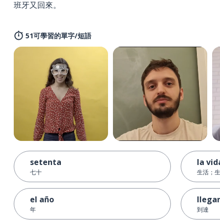
班牙又回來。
51可學習的單字/短語
setenta
la vid
七十
生活；
el año
llega
年
到達