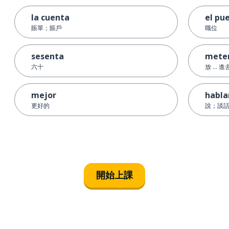
la cuenta
el pu
賬單；賬戶
職位
sesenta
mete
六十
放 ... 進
mejor
habla
更好的
說；談
開始上課