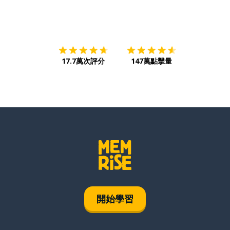
下載App
App Store
下載
Google
17.7萬次評分
147萬點擊量
開始學習