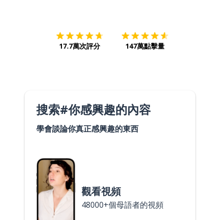
下載App
App Store
下載
Google
17.7萬次評分
147萬點擊量
搜索#你感興趣的內容
學會談論你真正感興趣的東西
觀看視頻
48000+個母語者的視頻