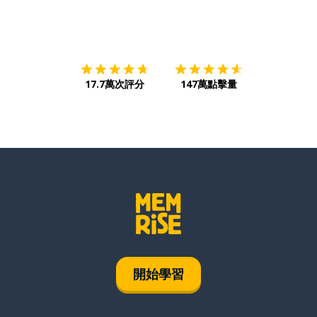
下載App
App Store
下載
Google
17.7萬次評分
147萬點擊量
開始學習