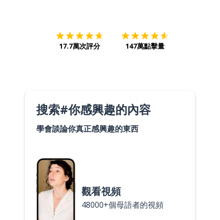
下載App
App Store
下載
Google
17.7萬次評分
147萬點擊量
搜索#你感興趣的內容
學會談論你真正感興趣的東西
觀看視頻
48000+個母語者的視頻