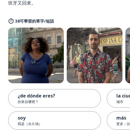
班牙又回來。
38可學習的單字/短語
¿de dónde eres?
la ci
你來自哪裡？
城市
soy
más
我是（永久地）
更多；比較