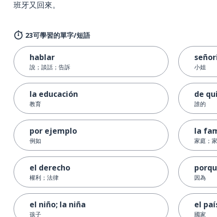
班牙又回來。
23可學習的單字/短語
hablar
señor
說；談話；告訴
小姐
la educación
de qu
教育
誰的
por ejemplo
la fam
例如
家庭；
el derecho
porq
權利；法律
因為
el niño; la niña
el paí
孩子
國家