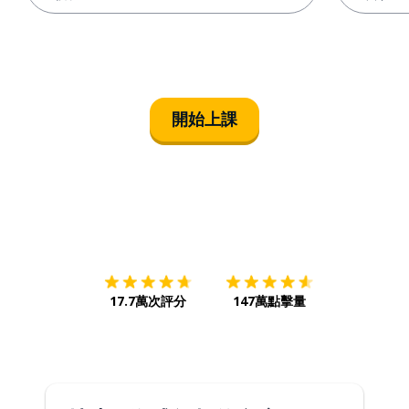
開始上課
下載App
App Store
下載
Google
17.7萬次評分
147萬點擊量