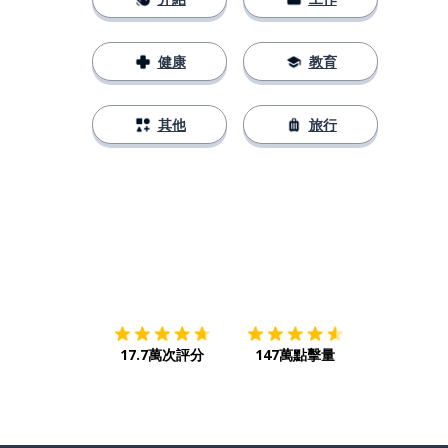
健康
教育
其他
旅行
下載App
App Store
下載
Google
17.7萬次評分
147萬點擊量