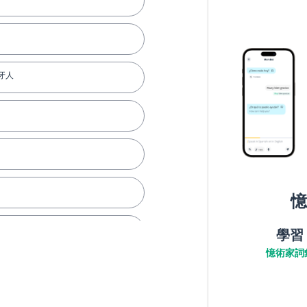
牙人
憶
學習
憶術家詞