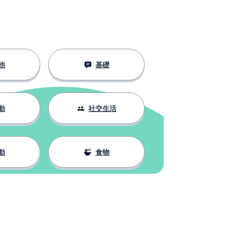
他
基礎
動
社交生活
動
食物