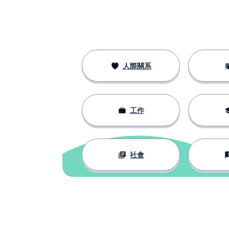
tengo
手
la mano
像這個；像那個
así
人際關系
沒有；不帶有
sin
工作
沒有什麼特別的
sin más
讓；放棄；離開
dejar
社會
現在
ahora
例如
por ejemplo
例子