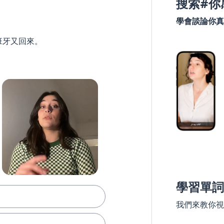
搜索#你
學會談論你真
班牙又回來。
學習單詞
我們來教你視