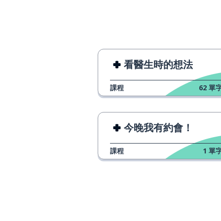
encontrar
看起來
parecer
出色的
excelente
看醫生時的想法
在 ... 裡面
dentro
課程
62
單字
其他的；另一個
otro; otra
今晚我有約會！
對話
la conversación
課程
1
單字
行為
el acto
約會
la cita
我有