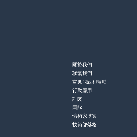
mejor
在早上
por la mañana
早上
la mañana
下午；傍晚
la tarde
關於我們
星期一
el lunes
聯繫我們
常見問題和幫助
十四; 拾肆
catorce
行動應用
訂閱
一半
medio
團隊
憶術家博客
對不起
lo siento
技術部落格
小時；時刻