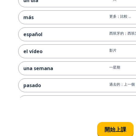
un día
更多；比較 ...
más
西班牙的；西班
español
影片
el vídeo
一星期
una semana
過去的；上一個
pasado
教；展示
enseñar
詞；字
la palabra
開始上課
生病的