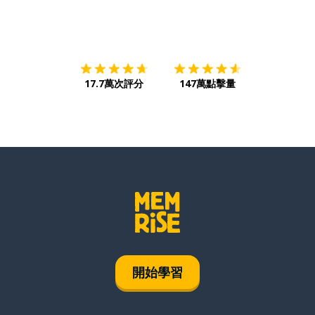
下載App
App Store
下載
Google
17.7萬次評分
147萬點擊量
開始學習