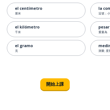
el centímetro
la co
厘米
逗號；
el kilómetro
pesar
千米
重量為
el gramo
medi
克
測量; 度
開始上課