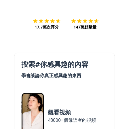
下載App
App Store
下載
Google
17.7萬次評分
147萬點擊量
搜索#你感興趣的內容
學會談論你真正感興趣的東西
觀看視頻
48000+個母語者的視頻