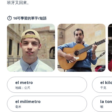
班牙又回來。
16可學習的單字/短語
el metro
el kil
地鐵；公尺
千克
el milímetro
la to
毫米
噸