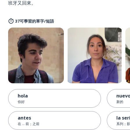
班牙又回來。
37可學習的單字/短語
hola
nuev
你好
新的
antes
la ser
在 ... 前；之前
系列；