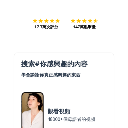
下載App
App Store
下載
Google
17.7萬次評分
147萬點擊量
搜索#你感興趣的內容
學會談論你真正感興趣的東西
觀看視頻
48000+個母語者的視頻