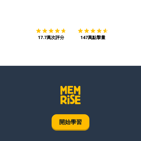
下載App
App Store
下載
Google
17.7萬次評分
147萬點擊量
開始學習