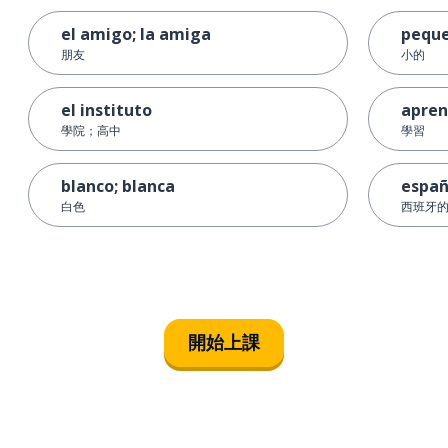
el amigo; la amiga
pequ
朋友
小的
el instituto
apren
學院；高中
學習
blanco; blanca
españ
白色
西班牙
開始上課