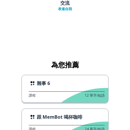
交流
表達自我
為您推薦
雜事 6
課程
12
單字/短語
跟 MemBot 喝杯咖啡
課程
24
單字/短語