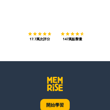
下載App
App Store
下載
Google
17.7萬次評分
147萬點擊量
開始學習