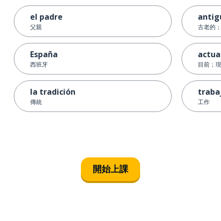
el padre
antig
父親
古老的
España
actu
西班牙
目前；
la tradición
traba
傳統
工作
開始上課