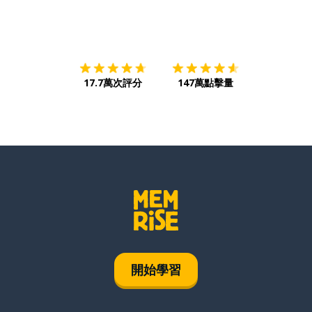
下載App
App Store
下載
Google
17.7萬次評分
147萬點擊量
開始學習