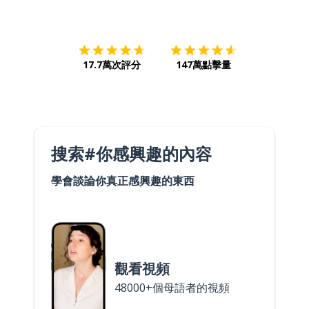
下載App
App Store
下載
Google
17.7萬次評分
147萬點擊量
搜索#你感興趣的內容
學會談論你真正感興趣的東西
觀看視頻
48000+個母語者的視頻