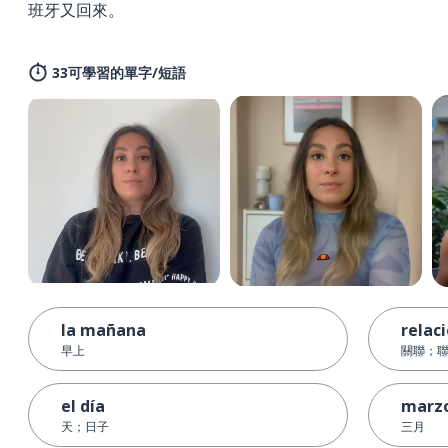
班牙又回來。
33可學習的單字/短語
la mañana
relac
早上
關聯；
el día
marz
天；日子
三月