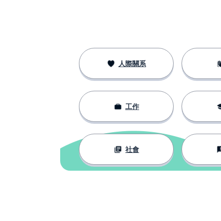
la verdad
感謝
agradecer
價值；勇氣
el valor
人際關系
歐元
el euro
工作
點餐；命令；訂
pedir
思考；考慮
pensar
社會
派對
la fiesta
說；告訴；聲稱
decir
產品