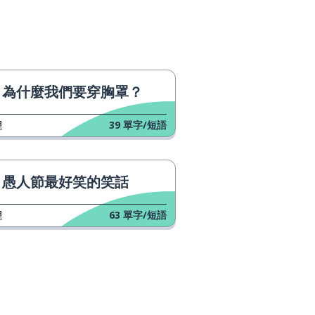
為什麼我們要穿胸罩？
程
39
單字/短語
愚人節最好笑的笑話
程
63
單字/短語