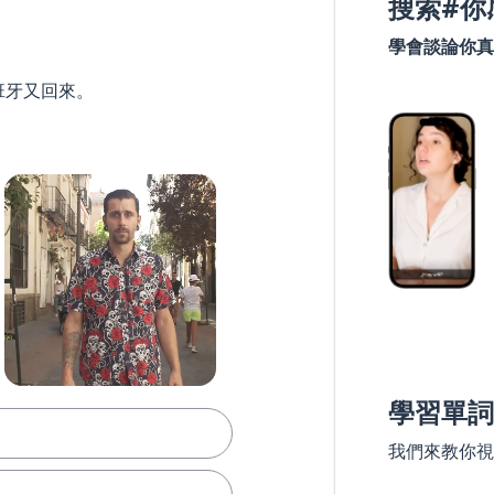
搜索#你
學會談論你真
班牙又回來。
學習單詞
我們來教你視