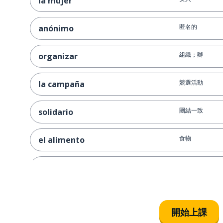
la mujer
匿名的
anónimo
組織；辦
organizar
競選活動
la campaña
團結一致
solidario
食物
el alimento
原因；目的
el motivo
讓；放棄；離開
dejar
開始上課
家庭；家人