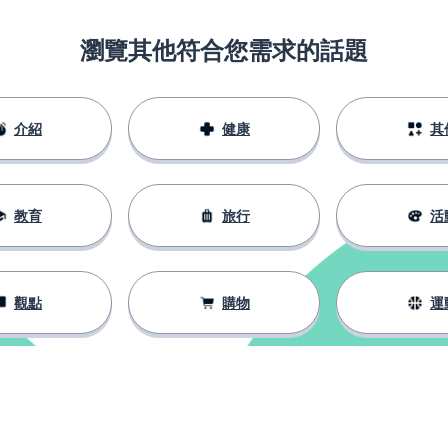
瀏覽其他符合您需求的話題
介紹
健康
其
教育
旅行
活
購
觀點
購物
運