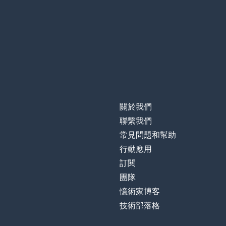
repetir
結束
acabar
開始
empezar
基礎
la base
關於我們
照片
la foto
聯繫我們
常見問題和幫助
搖籃
la cuna
行動應用
訂閱
最低；最小
mínimo
團隊
憶術家博客
做；製作
hacer
技術部落格
好處