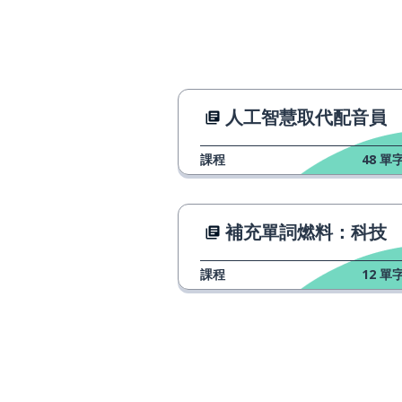
numeroso
貢獻
contribuir
捐贈；捐獻
donar
人工智慧取代配音員
基本的
básico
課程
48
單字
合作
la colaboración
補充單詞燃料：科技
想要
querer
課程
12
單字
淺色的；當然
claro
購買
la compra
真相；事實