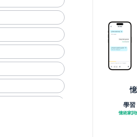
憶
學習
憶術家詞