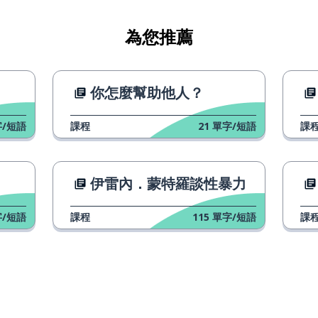
為您推薦
你怎麼幫助他人？
/短語
課程
21
單字/短語
課
伊雷內．蒙特羅談性暴力
/短語
課程
115
單字/短語
課