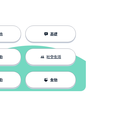
他
基礎
動
社交生活
動
食物