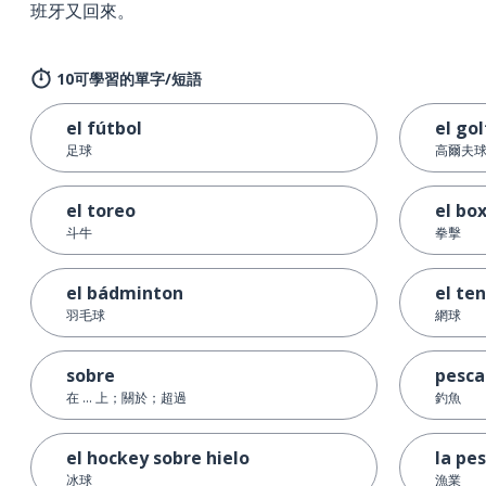
班牙又回來。
10可學習的單字/短語
el fútbol
el gol
足球
高爾夫
el toreo
el bo
斗牛
拳擊
el bádminton
el ten
羽毛球
網球
sobre
pesca
在 ... 上；關於；超過
釣魚
el hockey sobre hielo
la pe
冰球
漁業