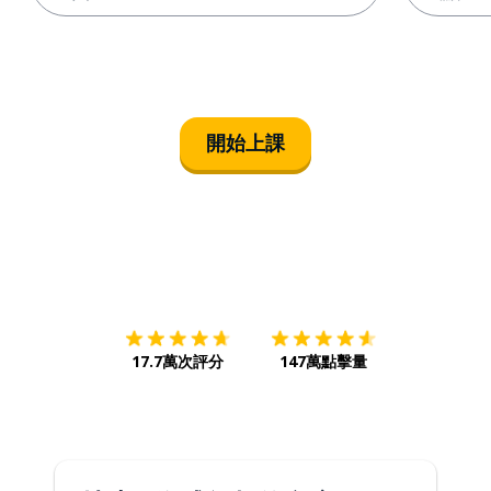
開始上課
下載App
App Store
下載
Google
17.7萬次評分
147萬點擊量