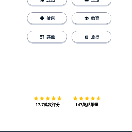
健康
教育
其他
旅行
下載App
App Store
下載
Google
17.7萬次評分
147萬點擊量