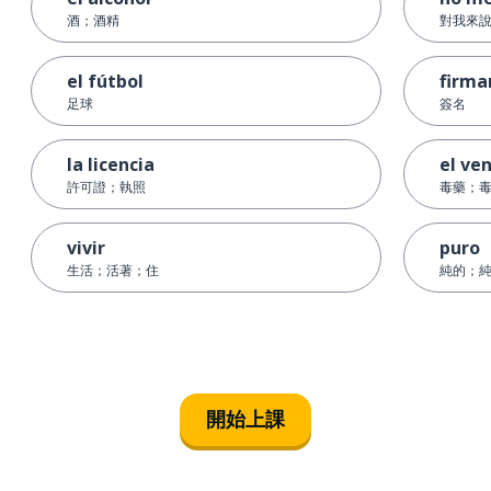
酒；酒精
對我來
el fútbol
firma
足球
簽名
la licencia
el ve
許可證；執照
毒藥；
vivir
puro
生活；活著；住
純的；
開始上課