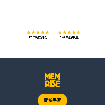
下載App
App Store
下載
Google
17.7萬次評分
147萬點擊量
開始學習