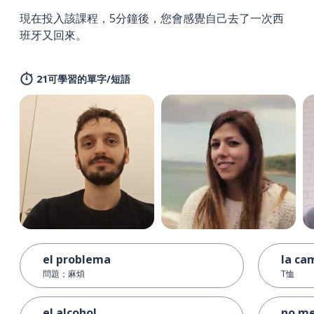
現在投入該課程，5分鐘後，您會感覺自己去了一次西
班牙又回來。
21可學習的單字/短語
el problema
la ca
問題；麻煩
T恤
el alcohol
no me