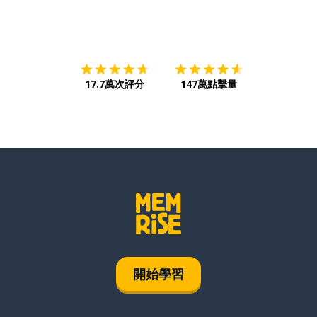
下載App
App Store
下載
Google
17.7萬次評分
147萬點擊量
開始學習