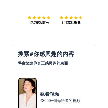
下載App
App Store
下載
Google
17.7萬次評分
147萬點擊量
搜索#你感興趣的內容
學會談論你真正感興趣的東西
觀看視頻
48000+個母語者的視頻